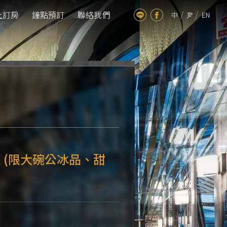
/
/
上訂房
鐘點預訂
聯絡我們
 (限大碗公冰品、甜