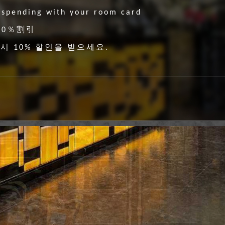
 spending with your room card
％割引
10
시
할인을
받으세요
10%
.