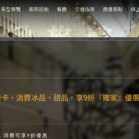
房型導覽
服務設施
餐廳
交通指南
週邊景點
線
卡，消費冰品、甜品，享9折『獨家』優惠
，消費可享
折優惠
9