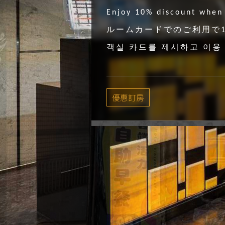
Enjoy 10% discount when
ルームカードでのご利用で
객실
카드를
제시하고
이용
優惠訂房